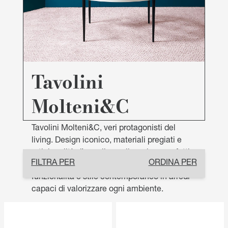
Tavolini
Molteni&C
Tavolini Molteni&C, veri protagonisti del
living. Design iconico, materiali pregiati e
artigianalità d’eccellenza li rendono perfetti
FILTRA PER
ORDINA PER
per la casa o spazi istituzionali, unendo
funzionalità e stile contemporaneo in arredi
capaci di valorizzare ogni ambiente.