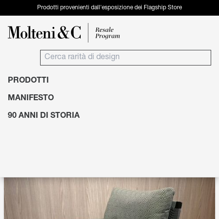
Prodotti provenienti dall'esposizione dei Flagship Store
PRODOTTI
Prodotti
Sedute
Poltrone
MANIFESTO
90 ANNI DI STORIA