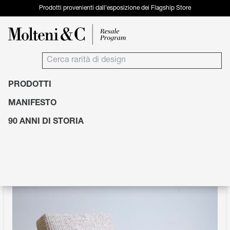
Prodotti provenienti dall'esposizione dei Flagship Store
PRODOTTI
Prodotti
Sedute
Poltrone
MANIFESTO
90 ANNI DI STORIA